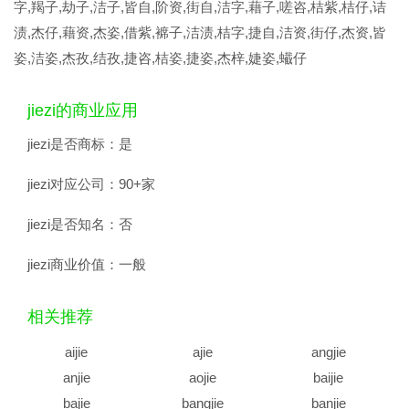
字,羯子,劫子,洁子,皆自,阶资,街自,洁字,藉子,嗟咨,桔紫,桔仔,诘
渍,杰仔,藉资,杰姿,借紫,褯子,洁渍,桔字,捷自,洁资,街仔,杰资,皆
姿,洁姿,杰孜,结孜,捷咨,桔姿,捷姿,杰梓,婕姿,蠘仔
jiezi的商业应用
jiezi是否商标：
是
jiezi对应公司：
90+家
jiezi是否知名：
否
jiezi商业价值：
一般
相关推荐
aijie
ajie
angjie
anjie
aojie
baijie
bajie
bangjie
banjie