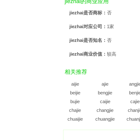
jiezhai的商业应用
jiezhai是否商标：
否
jiezhai对应公司：
1家
jiezhai是否知名：
否
jiezhai商业价值：
较高
相关推荐
aijie
ajie
angji
beijie
bengjie
benji
bujie
caijie
cajie
chajie
changjie
chanj
chuaijie
chuangjie
chuanj
cujie
cunjie
cuoji
diajie
dianjie
diaoji