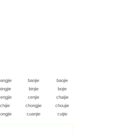
angjie
banjie
baojie
bingjie
binjie
bojie
engjie
cenjie
chaijie
chijie
chongjie
choujie
ongjie
cuanjie
cuijie
daojie
dejie
dengjie
ongjie
doujie
duanjie