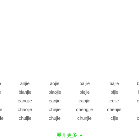
e
anjie
aojie
baijie
bajie
b
e
bianjie
biaojie
biejie
bijie
cangjie
canjie
caojie
cejie
c
ie
chaojie
chejie
chengjie
chenjie
ie
chuijie
chujie
chunjie
cijie
c
e
daijie
dajie
dangjie
danjie
展开更多 ∨
e
diejie
dijie
dingjie
diujie
d