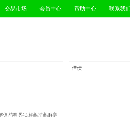
交易市场
会员中心
帮助中心
联系我
借债
解债,结寨,界宅,解斋,洁斋,解寨