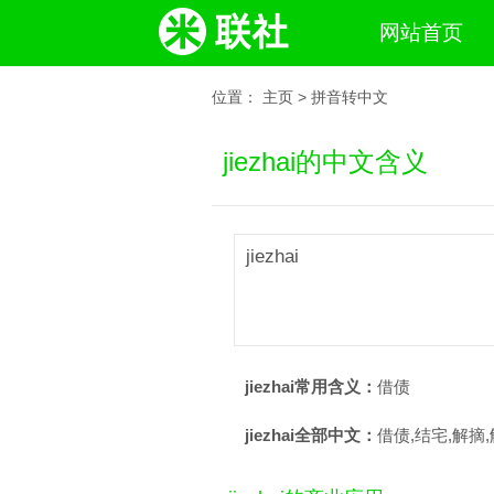
网站首页
位置：
主页
>
拼音转中文
jiezhai的中文含义
jiezhai
jiezhai常用含义：
借债
jiezhai全部中文：
借债,结宅,解摘,