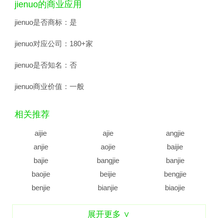
jienuo的商业应用
jienuo是否商标：
是
jienuo对应公司：
180+家
jienuo是否知名：
否
jienuo商业价值：
一般
相关推荐
aijie
ajie
angjie
anjie
aojie
baijie
bajie
bangjie
banjie
baojie
beijie
bengjie
benjie
bianjie
biaojie
biejie
bijie
bingjie
展开更多 ∨
binjie
bojie
bujie