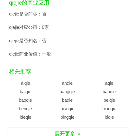
qiejie的商业应用
qiejie是否商标：
否
qiejie对应公司：
0家
qiejie是否知名：
否
qiejie商业价值：
一般
相关推荐
aiqie
anqie
aqie
baiqie
bangqie
banqie
baoqie
baqie
beiqie
benqie
bianqie
biaoqie
bieqie
bingqie
biqie
boqie
buqie
caiqie
展开更多 ∨
caoqie
caqie
cengqie