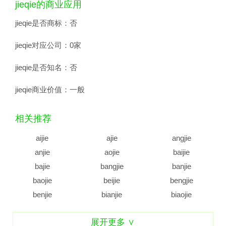
jieqie的商业应用
jieqie是否商标：
否
jieqie对应公司：
0家
jieqie是否知名：
否
jieqie商业价值：
一般
相关推荐
aijie
ajie
angjie
anjie
aojie
baijie
bajie
bangjie
banjie
baojie
beijie
bengjie
benjie
bianjie
biaojie
biejie
bijie
bingjie
展开更多 ∨
binjie
bojie
bujie