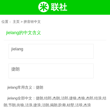
位置：
主页
>
拼音转中文
jielang的中文含义
jielang
捷朗
jielang常用含义：
捷朗
jielang全部中文：
捷朗,结郎,杰朗,洁郎,捷狼,杰狼,杰郎,结浪,结
朗,节朗,街狼,洁浪,捷浪,洁朗,揭朗,阶廊,桔塱,洁琅,杰浪