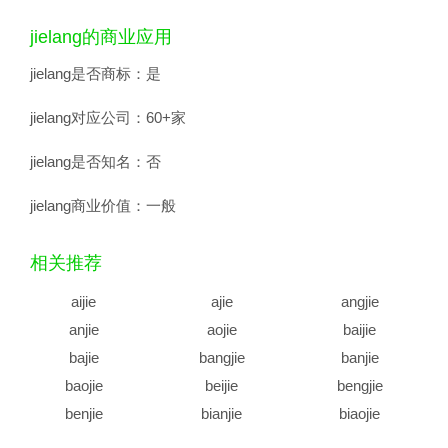
jielang的商业应用
jielang是否商标：
是
jielang对应公司：
60+家
jielang是否知名：
否
jielang商业价值：
一般
相关推荐
aijie
ajie
angjie
anjie
aojie
baijie
bajie
bangjie
banjie
baojie
beijie
bengjie
benjie
bianjie
biaojie
biejie
bijie
bingjie