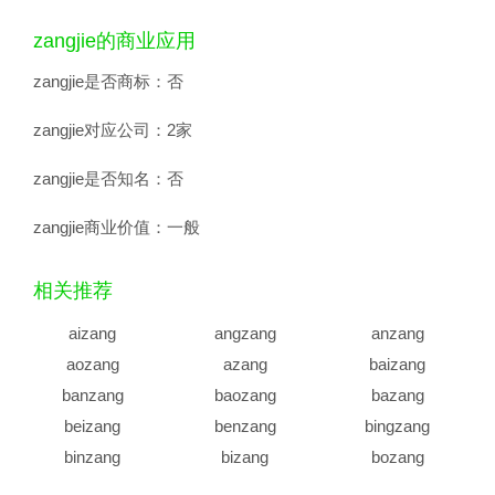
zangjie的商业应用
zangjie是否商标：
否
zangjie对应公司：
2家
zangjie是否知名：
否
zangjie商业价值：
一般
相关推荐
aizang
angzang
anzang
aozang
azang
baizang
banzang
baozang
bazang
beizang
benzang
bingzang
binzang
bizang
bozang
buzang
caizang
cangzang