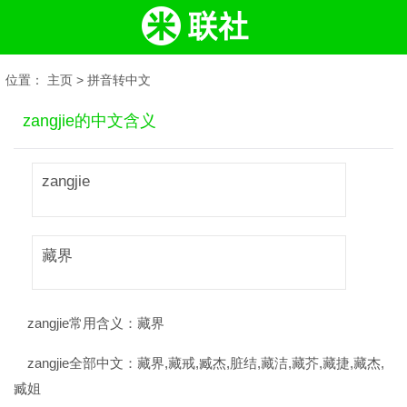
位置：
主页
>
拼音转中文
zangjie的中文含义
zangjie
藏界
zangjie常用含义：
藏界
zangjie全部中文：
藏界,藏戒,臧杰,脏结,藏洁,藏芥,藏捷,藏杰,
臧姐