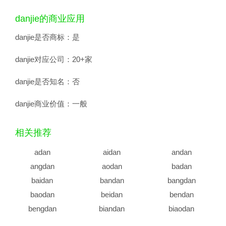
danjie的商业应用
danjie是否商标：
是
danjie对应公司：
20+家
danjie是否知名：
否
danjie商业价值：
一般
相关推荐
adan
aidan
andan
angdan
aodan
badan
baidan
bandan
bangdan
baodan
beidan
bendan
bengdan
biandan
biaodan
bidan
biedan
bindan