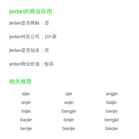
jiedan的商业应用
jiedan是否商标：
否
jiedan对应公司：
10+家
jiedan是否知名：
否
jiedan商业价值：
较高
相关推荐
aijie
ajie
angjie
anjie
aojie
baijie
bajie
bangjie
banjie
baojie
beijie
bengjie
benjie
bianjie
biaojie
biejie
bijie
bingjie