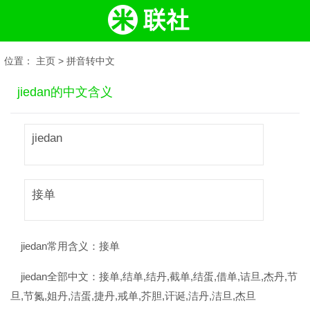
位置：
主页
>
拼音转中文
jiedan的中文含义
jiedan
接单
jiedan常用含义：
接单
jiedan全部中文：
接单,结单,结丹,截单,结蛋,借单,诘旦,杰丹,节
旦,节氮,姐丹,洁蛋,捷丹,戒单,芥胆,讦诞,洁丹,洁旦,杰旦