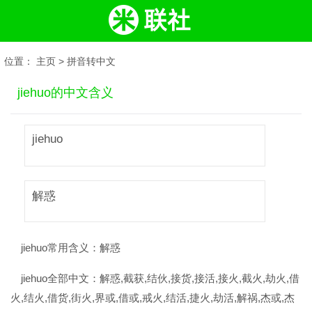
位置：
主页
>
拼音转中文
jiehuo的中文含义
jiehuo
解惑
jiehuo常用含义：
解惑
jiehuo全部中文：
解惑,截获,结伙,接货,接活,接火,截火,劫火,借
火,结火,借货,街火,界或,借或,戒火,结活,捷火,劫活,解祸,杰或,杰