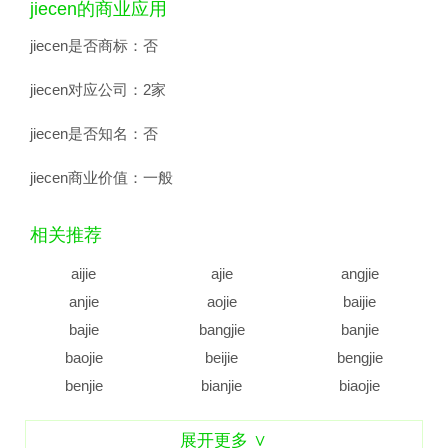
jiecen的商业应用
jiecen是否商标：
否
jiecen对应公司：
2家
jiecen是否知名：
否
jiecen商业价值：
一般
相关推荐
aijie
ajie
angjie
anjie
aojie
baijie
bajie
bangjie
banjie
baojie
beijie
bengjie
benjie
bianjie
biaojie
biejie
bijie
bingjie
展开更多 ∨
binjie
bojie
bujie