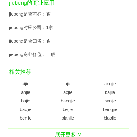
jiebeng的商业应用
jiebeng是否商标：
否
jiebeng对应公司：
1家
jiebeng是否知名：
否
jiebeng商业价值：
一般
相关推荐
aijie
ajie
angjie
anjie
aojie
baijie
bajie
bangjie
banjie
baojie
beijie
bengjie
benjie
bianjie
biaojie
biejie
bijie
bingjie
展开更多 ∨
binjie
bojie
bujie