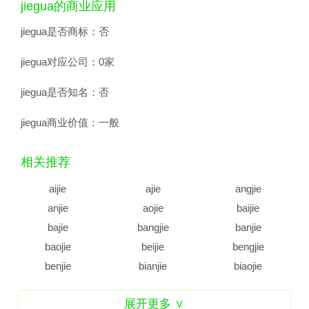
jiegua的商业应用
jiegua是否商标：
否
jiegua对应公司：
0家
jiegua是否知名：
否
jiegua商业价值：
一般
相关推荐
aijie
ajie
angjie
anjie
aojie
baijie
bajie
bangjie
banjie
baojie
beijie
bengjie
benjie
bianjie
biaojie
biejie
bijie
bingjie
展开更多 ∨
binjie
bojie
bujie