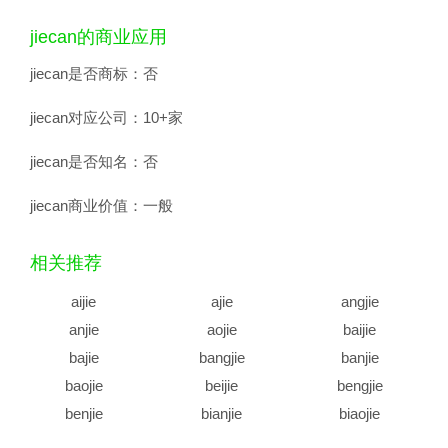
jiecan的商业应用
jiecan是否商标：
否
jiecan对应公司：
10+家
jiecan是否知名：
否
jiecan商业价值：
一般
相关推荐
aijie
ajie
angjie
anjie
aojie
baijie
bajie
bangjie
banjie
baojie
beijie
bengjie
benjie
bianjie
biaojie
biejie
bijie
bingjie