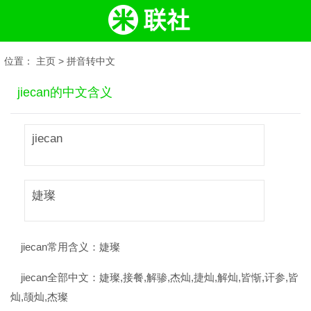
位置：
主页
>
拼音转中文
jiecan的中文含义
jiecan
婕璨
jiecan常用含义：
婕璨
jiecan全部中文：
婕璨,接餐,解骖,杰灿,捷灿,解灿,皆惭,讦参,皆
灿,颉灿,杰璨