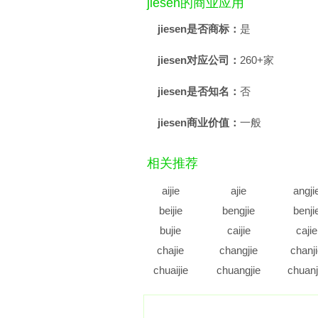
jiesen的商业应用
jiesen是否商标：
是
jiesen对应公司：
260+家
jiesen是否知名：
否
jiesen商业价值：
一般
相关推荐
aijie
ajie
angji
beijie
bengjie
benji
bujie
caijie
cajie
chajie
changjie
chanj
chuaijie
chuangjie
chuanj
cujie
cunjie
cuoji
diajie
dianjie
diaoji