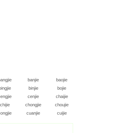
angjie
banjie
baojie
bingjie
binjie
bojie
engjie
cenjie
chaijie
chijie
chongjie
choujie
ongjie
cuanjie
cuijie
daojie
dejie
dengjie
ongjie
doujie
duanjie