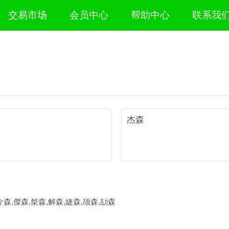
交易市场
会员中心
帮助中心
联系我
杰森
介森,傑森,桀森,解森,婕森,颉森,劼森