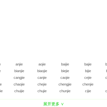
e
anjie
aojie
baijie
bajie
b
e
bianjie
biaojie
biejie
bijie
cangjie
canjie
caojie
cejie
c
ie
chaojie
chejie
chengjie
chenjie
ie
chuijie
chujie
chunjie
cijie
c
e
daijie
dajie
dangjie
danjie
展开更多 ∨
e
diejie
dijie
dingjie
diujie
d