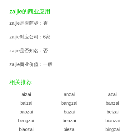
zaijie的商业应用
zaijie是否商标：
否
zaijie对应公司：
6家
zaijie是否知名：
否
zaijie商业价值：
一般
相关推荐
aizai
anzai
azai
baizai
bangzai
banzai
baozai
bazai
beizai
bengzai
benzai
bianzai
biaozai
biezai
bingzai
binzai
bizai
bozai