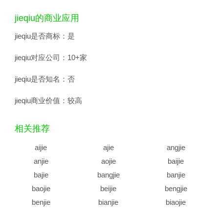
jieqiu的商业应用
jieqiu是否商标：
是
jieqiu对应公司：
10+家
jieqiu是否知名：
否
jieqiu商业价值：
较高
相关推荐
aijie
ajie
angjie
anjie
aojie
baijie
bajie
bangjie
banjie
baojie
beijie
bengjie
benjie
bianjie
biaojie
biejie
bijie
bingjie