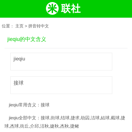
位置：
主页
>
拼音转中文
jieqiu的中文含义
jieqiu
接球
jieqiu常用含义：
接球
jieqiu全部中文：
接球,街球,结球,捷求,劫囚,洁球,結球,截球,捷
球,杰球,街丘,介邱,洁秋,婕秋,杰秋,捷鳅