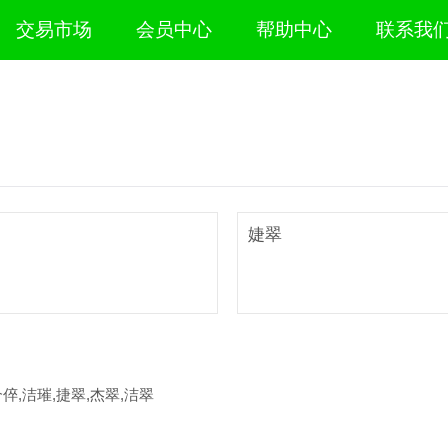
交易市场
会员中心
帮助中心
联系我
婕翠
介倅,洁璀,捷翠,杰翠,洁翠