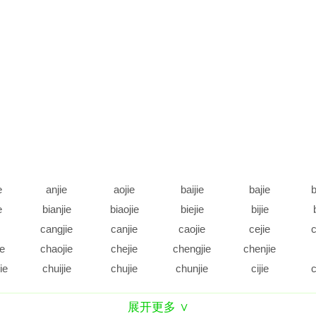
e
anjie
aojie
baijie
bajie
b
e
bianjie
biaojie
biejie
bijie
cangjie
canjie
caojie
cejie
c
ie
chaojie
chejie
chengjie
chenjie
ie
chuijie
chujie
chunjie
cijie
c
e
daijie
dajie
dangjie
danjie
展开更多 ∨
e
diejie
dijie
dingjie
diujie
d