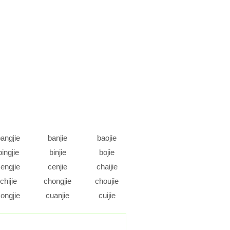
angjie
banjie
baojie
bingjie
binjie
bojie
engjie
cenjie
chaijie
chijie
chongjie
choujie
ongjie
cuanjie
cuijie
daojie
dejie
dengjie
ongjie
doujie
duanjie