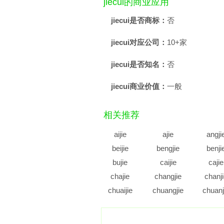
jiecui的商业应用
jiecui是否商标：
否
jiecui对应公司：
10+家
jiecui是否知名：
否
jiecui商业价值：
一般
相关推荐
aijie
ajie
angji
beijie
bengjie
benji
bujie
caijie
cajie
chajie
changjie
chanj
chuaijie
chuangjie
chuanj
cujie
cunjie
cuoji
diajie
dianjie
diaoji