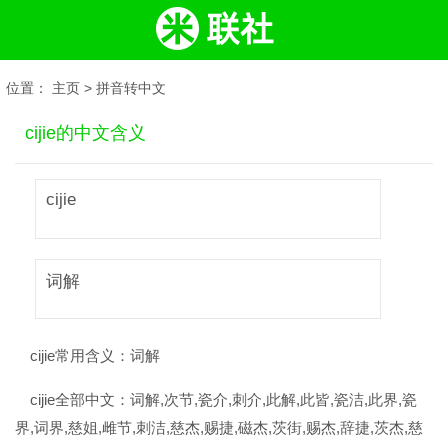
位置：
主页
>
拼音转中文
cijie的中文含义
cijie
词解
cijie常用含义：
词解
cijie全部中文：
词解,次节,瓷介,刺介,此解,此皆,瓷洁,此界,瓷
界,词界,慈姐,雌节,刺洁,慈杰,赐捷,磁杰,茨街,赐杰,辞捷,茨杰,慈