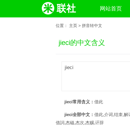
网站首页
位置：
主页
>
拼音转中文
jieci的中文含义
jieci
jieci常用含义：
借此
jieci全部中文：
借此,介词,结朿,解
借詞,杰磁,杰次,杰赐,讦辞