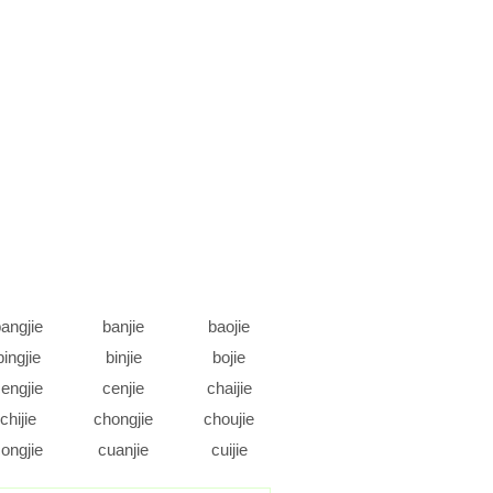
angjie
banjie
baojie
bingjie
binjie
bojie
engjie
cenjie
chaijie
chijie
chongjie
choujie
ongjie
cuanjie
cuijie
daojie
dejie
dengjie