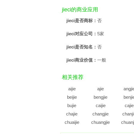
jieci的商业应用
jieci是否商标：
否
jieci对应公司：
5家
jieci是否知名：
否
jieci商业价值：
一般
相关推荐
aijie
ajie
angji
beijie
bengjie
benji
bujie
caijie
cajie
chajie
changjie
chanj
chuaijie
chuangjie
chuanj
cujie
cunjie
cuoji