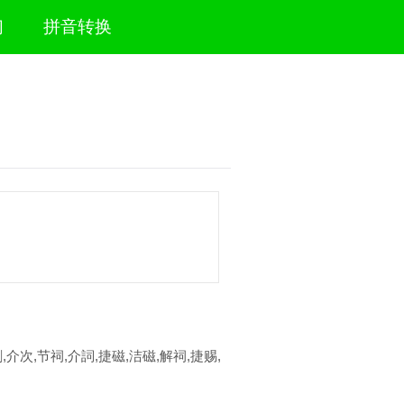
们
拼音转换
,介次,节祠,介詞,捷磁,洁磁,解祠,捷赐,