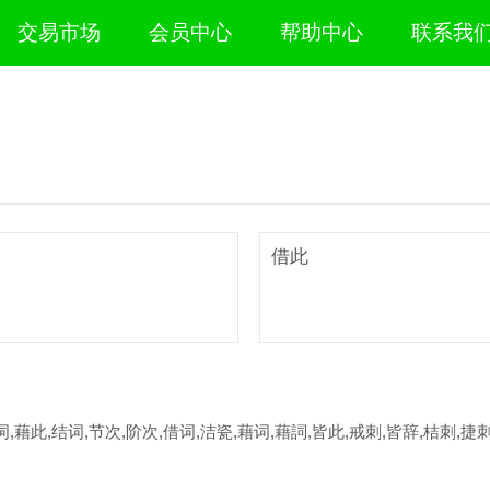
交易市场
会员中心
帮助中心
联系我
借此
词,藉此,结词,节次,阶次,借词,洁瓷,藉词,藉詞,皆此,戒刺,皆辞,桔刺,捷刺