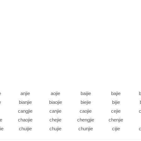
e
anjie
aojie
baijie
bajie
b
e
bianjie
biaojie
biejie
bijie
cangjie
canjie
caojie
cejie
c
ie
chaojie
chejie
chengjie
chenjie
ie
chuijie
chujie
chunjie
cijie
c
e
daijie
dajie
dangjie
danjie