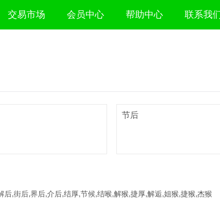
交易市场
会员中心
帮助中心
联系我
节后
解后,街后,界后,介后,结厚,节候,结喉,解猴,捷厚,解逅,姐猴,捷猴,杰猴