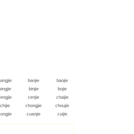
angjie
banjie
baojie
bingjie
binjie
bojie
engjie
cenjie
chaijie
chijie
chongjie
choujie
ongjie
cuanjie
cuijie
daojie
dejie
dengjie
ongjie
doujie
duanjie