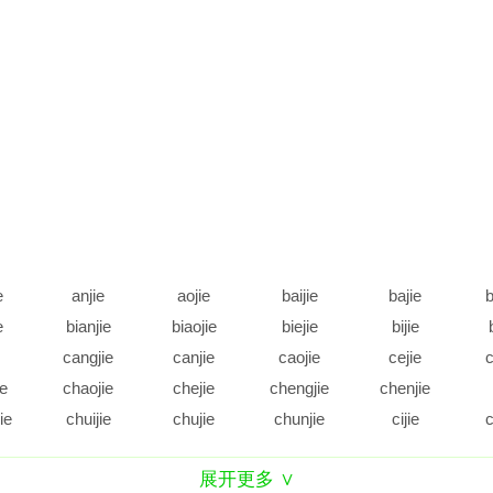
e
anjie
aojie
baijie
bajie
b
e
bianjie
biaojie
biejie
bijie
cangjie
canjie
caojie
cejie
c
ie
chaojie
chejie
chengjie
chenjie
ie
chuijie
chujie
chunjie
cijie
c
e
daijie
dajie
dangjie
danjie
展开更多 ∨
e
diejie
dijie
dingjie
diujie
d