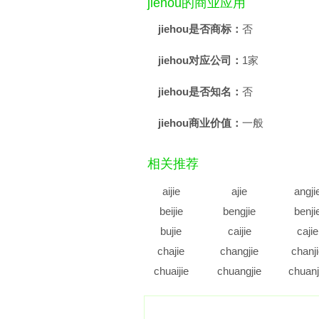
jiehou的商业应用
jiehou是否商标：
否
jiehou对应公司：
1家
jiehou是否知名：
否
jiehou商业价值：
一般
相关推荐
aijie
ajie
angji
beijie
bengjie
benji
bujie
caijie
cajie
chajie
changjie
chanj
chuaijie
chuangjie
chuanj
cujie
cunjie
cuoji
diajie
dianjie
diaoji