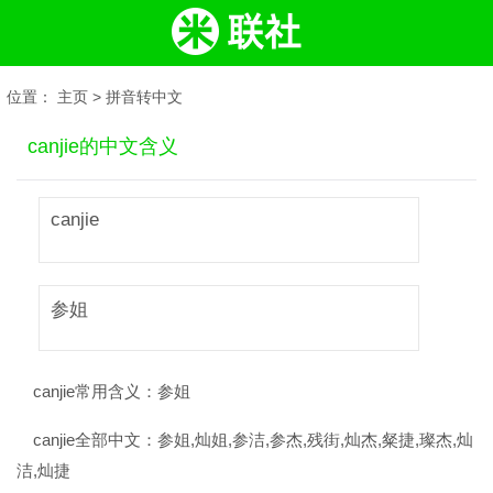
位置：
主页
>
拼音转中文
canjie的中文含义
canjie
参姐
canjie常用含义：
参姐
canjie全部中文：
参姐,灿姐,参洁,参杰,残街,灿杰,粲捷,璨杰,灿
洁,灿捷