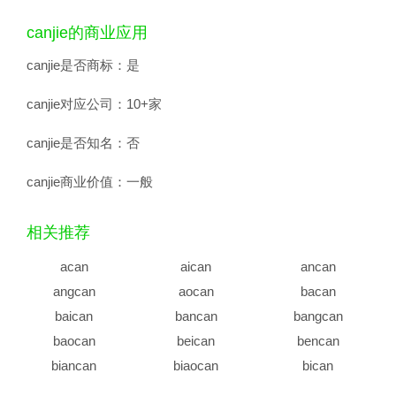
canjie的商业应用
canjie是否商标：
是
canjie对应公司：
10+家
canjie是否知名：
否
canjie商业价值：
一般
相关推荐
acan
aican
ancan
angcan
aocan
bacan
baican
bancan
bangcan
baocan
beican
bencan
biancan
biaocan
bican
biecan
bincan
bingcan