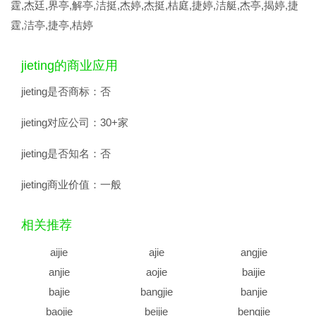
霆,杰廷,界亭,解亭,洁挺,杰婷,杰挺,桔庭,捷婷,洁艇,杰亭,揭婷,捷
霆,洁亭,捷亭,桔婷
jieting的商业应用
jieting是否商标：
否
jieting对应公司：
30+家
jieting是否知名：
否
jieting商业价值：
一般
相关推荐
aijie
ajie
angjie
anjie
aojie
baijie
bajie
bangjie
banjie
baojie
beijie
bengjie