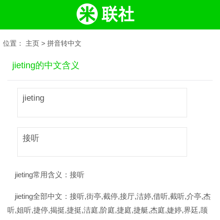
位置：
主页
>
拼音转中文
jieting的中文含义
jieting
接听
jieting常用含义：
接听
jieting全部中文：
接听,街亭,截停,接厅,洁婷,借听,截听,介亭,杰
听,姐听,捷停,揭挺,捷挺,洁庭,阶庭,捷庭,捷艇,杰庭,婕婷,界廷,颉