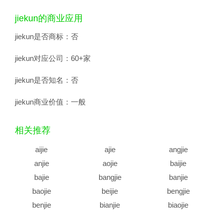
jiekun的商业应用
jiekun是否商标：
否
jiekun对应公司：
60+家
jiekun是否知名：
否
jiekun商业价值：
一般
相关推荐
aijie
ajie
angjie
anjie
aojie
baijie
bajie
bangjie
banjie
baojie
beijie
bengjie
benjie
bianjie
biaojie
biejie
bijie
bingjie