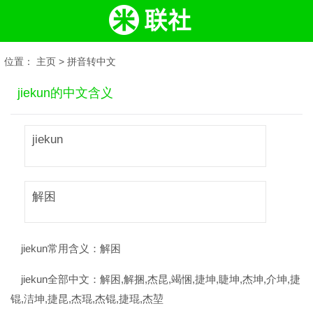
位置：
主页
>
拼音转中文
jiekun的中文含义
jiekun
解困
jiekun常用含义：
解困
jiekun全部中文：
解困,解捆,杰昆,竭悃,捷坤,睫坤,杰坤,介坤,捷
锟,洁坤,捷昆,杰琨,杰锟,捷琨,杰堃