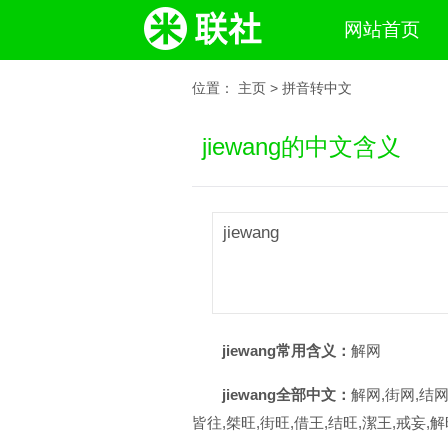
网站首页
位置：
主页
>
拼音转中文
jiewang的中文含义
jiewang
jiewang常用含义：
解网
jiewang全部中文：
解网,街网,结网
皆往,桀旺,街旺,借王,结旺,潔王,戒妄,解