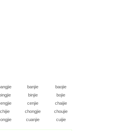
angjie
banjie
baojie
bingjie
binjie
bojie
engjie
cenjie
chaijie
chijie
chongjie
choujie
ongjie
cuanjie
cuijie
daojie
dejie
dengjie