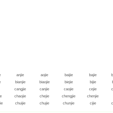
e
anjie
aojie
baijie
bajie
b
e
bianjie
biaojie
biejie
bijie
cangjie
canjie
caojie
cejie
c
ie
chaojie
chejie
chengjie
chenjie
ie
chuijie
chujie
chunjie
cijie
c
e
daijie
dajie
dangjie
danjie