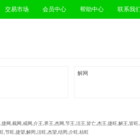
交易市场
会员中心
帮助中心
联系我
解网
,捷网,截网,戒网,介王,界王,杰网,节王,洁王,皆亡,杰王,捷旺,解王,皆旺
旺,节旺,捷望,解罔,洁旺,杰望,结罔,介旺,桔旺