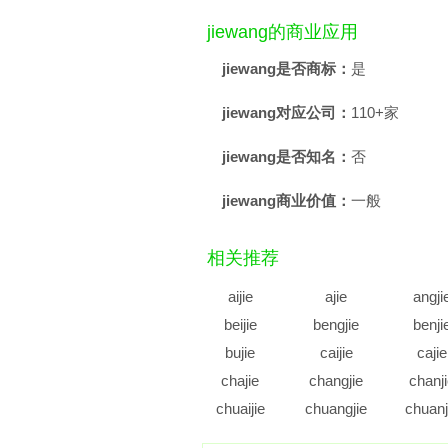
jiewang的商业应用
jiewang是否商标：
是
jiewang对应公司：
110+家
jiewang是否知名：
否
jiewang商业价值：
一般
相关推荐
aijie
ajie
angji
beijie
bengjie
benji
bujie
caijie
cajie
chajie
changjie
chanj
chuaijie
chuangjie
chuanj
cujie
cunjie
cuoji