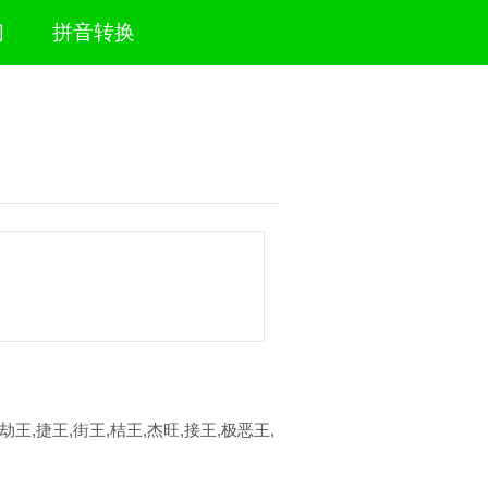
们
拼音转换
,劫王,捷王,街王,桔王,杰旺,接王,极恶王,