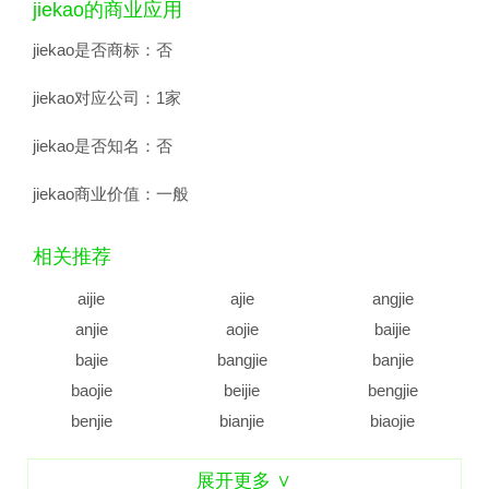
jiekao的商业应用
jiekao是否商标：
否
jiekao对应公司：
1家
jiekao是否知名：
否
jiekao商业价值：
一般
相关推荐
aijie
ajie
angjie
anjie
aojie
baijie
bajie
bangjie
banjie
baojie
beijie
bengjie
benjie
bianjie
biaojie
biejie
bijie
bingjie
展开更多 ∨
binjie
bojie
bujie