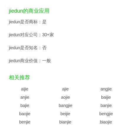
jiedun的商业应用
jiedun是否商标：
是
jiedun对应公司：
30+家
jiedun是否知名：
否
jiedun商业价值：
一般
相关推荐
aijie
ajie
angjie
anjie
aojie
baijie
bajie
bangjie
banjie
baojie
beijie
bengjie
benjie
bianjie
biaojie
biejie
bijie
bingjie