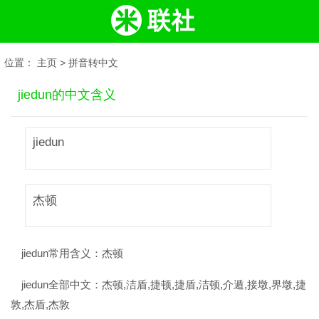
位置：
主页
>
拼音转中文
jiedun的中文含义
jiedun
杰顿
jiedun常用含义：
杰顿
jiedun全部中文：
杰顿,洁盾,捷顿,捷盾,洁顿,介遁,接墩,界墩,捷
敦,杰盾,杰敦