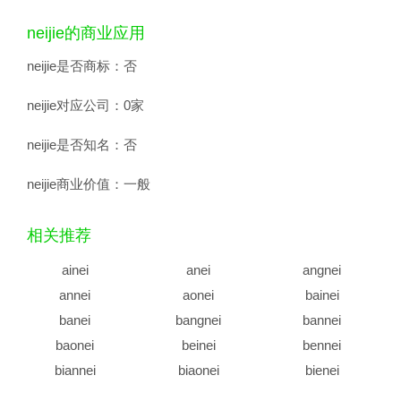
neijie的商业应用
neijie是否商标：
否
neijie对应公司：
0家
neijie是否知名：
否
neijie商业价值：
一般
相关推荐
ainei
anei
angnei
annei
aonei
bainei
banei
bangnei
bannei
baonei
beinei
bennei
biannei
biaonei
bienei
binei
bingnei
binnei