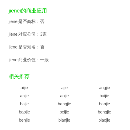
jienei的商业应用
jienei是否商标：
否
jienei对应公司：
3家
jienei是否知名：
否
jienei商业价值：
一般
相关推荐
aijie
ajie
angjie
anjie
aojie
baijie
bajie
bangjie
banjie
baojie
beijie
bengjie
benjie
bianjie
biaojie
biejie
bijie
bingjie