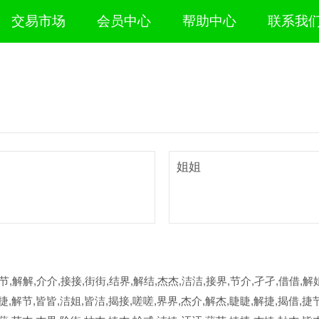
交易市场
会员中心
帮助中心
联系我
姐姐
节,解解,介介,接接,街街,结界,解结,杰杰,洁洁,接界,节介,孑孑,借借,解姐
捷,解节,皆皆,洁姐,皆洁,揭接,嗟嗟,界界,杰介,解杰,睫睫,解捷,揭借,捷节