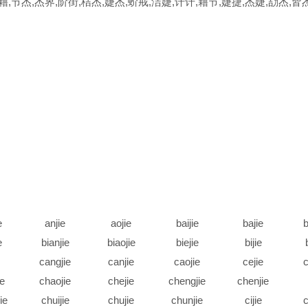
藉,节杰,杰界,阶街,桔杰,婕杰,蚧戒,洁婕,讦讦,藉节,婕捷,杰婕,劼杰,皆
e
anjie
aojie
baijie
bajie
b
e
bianjie
biaojie
biejie
bijie
cangjie
canjie
caojie
cejie
c
ie
chaojie
chejie
chengjie
chenjie
ie
chuijie
chujie
chunjie
cijie
c