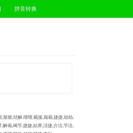
们
拼音转换
,桀桀,结解,喈喈,截接,藉藉,捷捷,劫劫,
,解偈,竭节,捷婕,結界,洁捷,介洁,节洁,