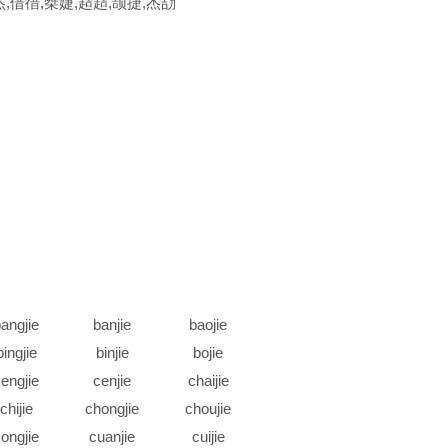
杰,借徣,桀婕,趌趌,颉捷,杰劼
angjie
banjie
baojie
bingjie
binjie
bojie
engjie
cenjie
chaijie
chijie
chongjie
choujie
ongjie
cuanjie
cuijie