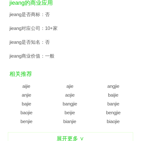
jieang的商业应用
jieang是否商标：
否
jieang对应公司：
10+家
jieang是否知名：
否
jieang商业价值：
一般
相关推荐
aijie
ajie
angjie
anjie
aojie
baijie
bajie
bangjie
banjie
baojie
beijie
bengjie
benjie
bianjie
biaojie
biejie
bijie
bingjie
展开更多 ∨
binjie
bojie
bujie