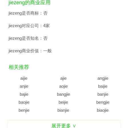
jiezeng的商业应用
jiezeng是否商标：
否
jiezeng对应公司：
4家
jiezeng是否知名：
否
jiezeng商业价值：
一般
相关推荐
aijie
ajie
angjie
anjie
aojie
baijie
bajie
bangjie
banjie
baojie
beijie
bengjie
benjie
bianjie
biaojie
biejie
bijie
bingjie
展开更多 ∨
binjie
bojie
bujie