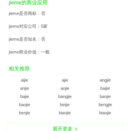
jieme的商业应用
jieme是否商标：
否
jieme对应公司：
0家
jieme是否知名：
否
jieme商业价值：
一般
相关推荐
aijie
ajie
angjie
anjie
aojie
baijie
bajie
bangjie
banjie
baojie
beijie
bengjie
benjie
bianjie
biaojie
biejie
bijie
bingjie
展开更多 ∨
binjie
bojie
bujie