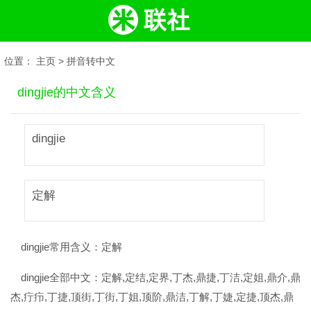
位置：
主页
>
拼音转中文
dingjie的中文含义
dingjie
定解
dingjie常用含义：
定解
dingjie全部中文：
定解,定结,定界,丁杰,鼎捷,丁洁,定姐,鼎介,鼎
杰,疔疖,丁捷,顶街,丁街,丁姐,顶阶,鼎洁,丁解,丁婕,定捷,顶杰,鼎