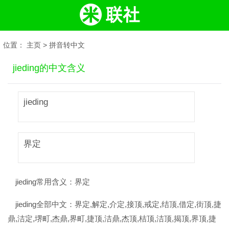
位置：
主页
>
拼音转中文
jieding的中文含义
jieding
界定
jieding常用含义：
界定
jieding全部中文：
界定,解定,介定,接顶,戒定,结顶,借定,街顶,捷
鼎,洁定,堺町,杰鼎,界町,捷顶,洁鼎,杰顶,桔顶,洁顶,揭顶,界顶,捷