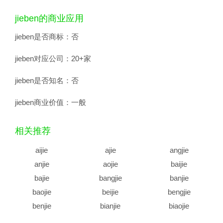
jieben的商业应用
jieben是否商标：
否
jieben对应公司：
20+家
jieben是否知名：
否
jieben商业价值：
一般
相关推荐
aijie
ajie
angjie
anjie
aojie
baijie
bajie
bangjie
banjie
baojie
beijie
bengjie
benjie
bianjie
biaojie
biejie
bijie
bingjie