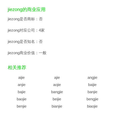
jiezong的商业应用
jiezong是否商标：
否
jiezong对应公司：
4家
jiezong是否知名：
否
jiezong商业价值：
一般
相关推荐
aijie
ajie
angjie
anjie
aojie
baijie
bajie
bangjie
banjie
baojie
beijie
bengjie
benjie
bianjie
biaojie
biejie
bijie
bingjie