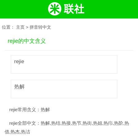
位置：
主页
>
拼音转中文
rejie的中文含义
rejie
热解
rejie常用含义：
热解
rejie全部中文：
热解,热结,热接,热节,热街,热姐,热疖,热阶,热
借,热杰,热洁