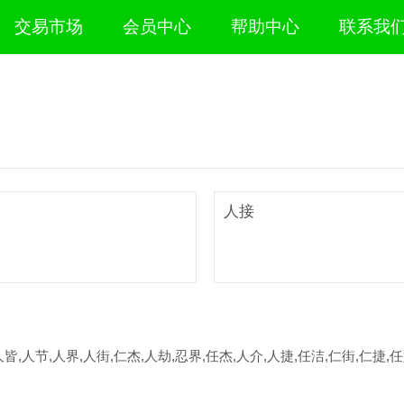
交易市场
会员中心
帮助中心
联系我
人接
人皆,人节,人界,人街,仁杰,人劫,忍界,任杰,人介,人捷,任洁,仁街,仁捷,任