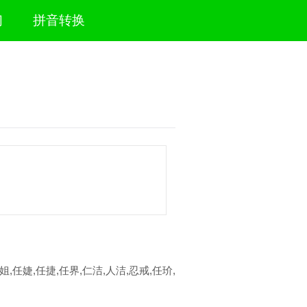
们
拼音转换
姐,任婕,任捷,任界,仁洁,人洁,忍戒,任玠,