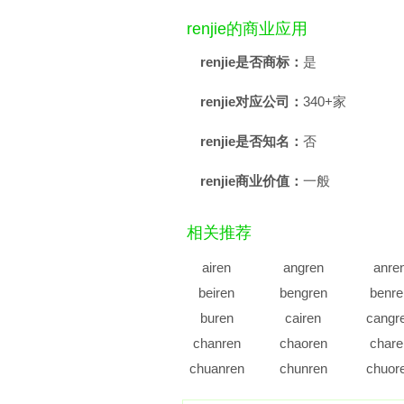
renjie的商业应用
renjie是否商标：
是
renjie对应公司：
340+家
renjie是否知名：
否
renjie商业价值：
一般
相关推荐
airen
angren
anre
beiren
bengren
benre
buren
cairen
cangr
chanren
chaoren
chare
chuanren
chunren
chuor
dairen
dangren
danre