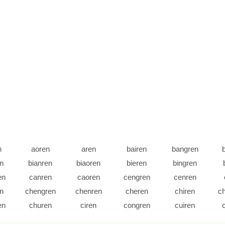
n
aoren
aren
bairen
bangren
n
bianren
biaoren
bieren
bingren
en
canren
caoren
cengren
cenren
n
chengren
chenren
cheren
chiren
c
en
churen
ciren
congren
cuiren
n
daoren
daren
dengren
deren
d