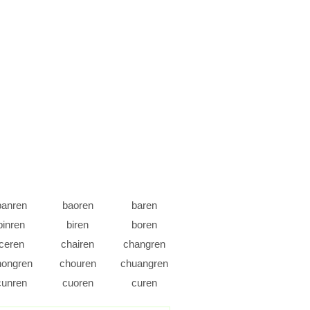
banren
baoren
baren
binren
biren
boren
ceren
chairen
changren
hongren
chouren
chuangren
cunren
cuoren
curen
ianren
diaoren
diaren