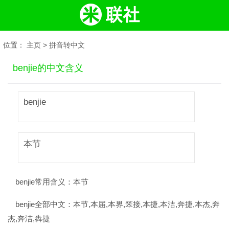
位置：
主页
>
拼音转中文
benjie的中文含义
benjie
本节
benjie常用含义：
本节
benjie全部中文：
本节,本届,本界,笨接,本捷,本洁,奔捷,本杰,奔
杰,奔洁,犇捷