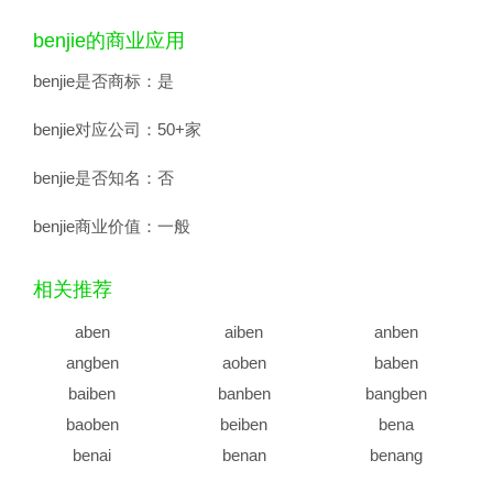
benjie的商业应用
benjie是否商标：
是
benjie对应公司：
50+家
benjie是否知名：
否
benjie商业价值：
一般
相关推荐
aben
aiben
anben
angben
aoben
baben
baiben
banben
bangben
baoben
beiben
bena
benai
benan
benang
benao
benba
benbai