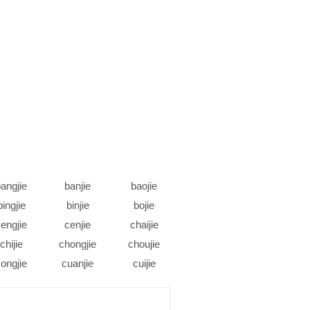
angjie
banjie
baojie
bingjie
binjie
bojie
engjie
cenjie
chaijie
chijie
chongjie
choujie
ongjie
cuanjie
cuijie
daojie
dejie
dengjie
ongjie
doujie
duanjie