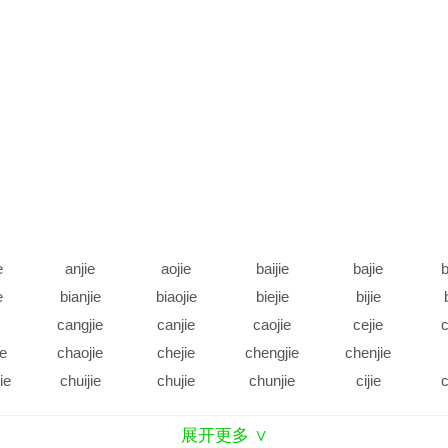
e
anjie
aojie
baijie
bajie
b
e
bianjie
biaojie
biejie
bijie
cangjie
canjie
caojie
cejie
c
ie
chaojie
chejie
chengjie
chenjie
ie
chuijie
chujie
chunjie
cijie
c
e
daijie
dajie
dangjie
danjie
展开更多 ∨
e
diejie
dijie
dingjie
diujie
d