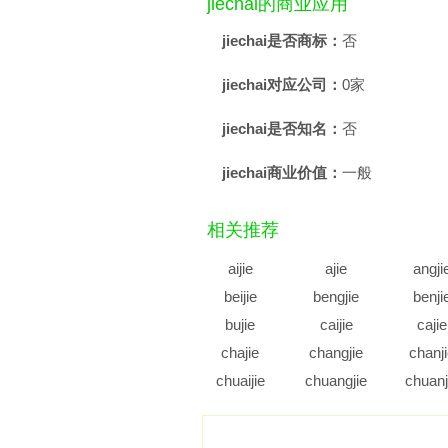
jiechai的商业应用
jiechai是否商标：
否
jiechai对应公司：
0家
jiechai是否知名：
否
jiechai商业价值：
一般
相关推荐
aijie
ajie
angji
beijie
bengjie
benji
bujie
caijie
cajie
chajie
changjie
chanj
chuaijie
chuangjie
chuanj
cujie
cunjie
cuoji
diajie
dianjie
diaoji