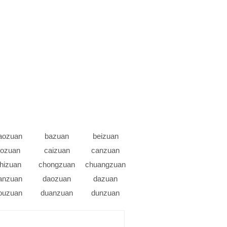
aozuan
bazuan
beizuan
ozuan
caizuan
canzuan
hizuan
chongzuan
chuangzuan
anzuan
daozuan
dazuan
ouzuan
duanzuan
dunzuan
engzuan
fenzuan
fozuan
anzuan
guizuan
guozuan