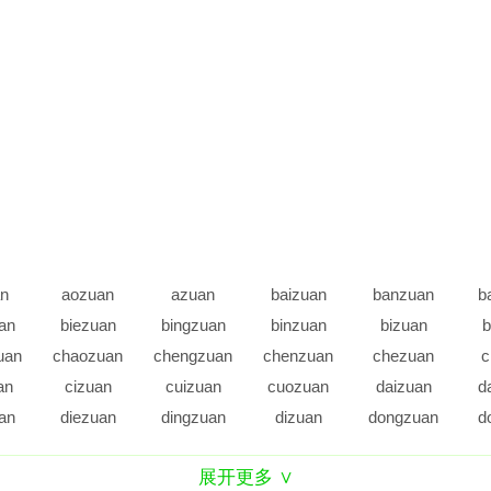
n
aozuan
azuan
baizuan
banzuan
b
an
biezuan
bingzuan
binzuan
bizuan
b
uan
chaozuan
chengzuan
chenzuan
chezuan
c
an
cizuan
cuizuan
cuozuan
daizuan
d
an
diezuan
dingzuan
dizuan
dongzuan
d
n
fangzuan
fanzuan
fazuan
feizuan
f
展开更多 ∨
an
gaozuan
gezuan
gongzuan
guangzuan
gu