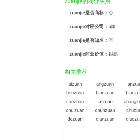
zuanjie的商业应用
zuanjie是否商标：
否
zuanjie对应公司：
6家
zuanjie是否知名：
否
zuanjie商业价值：
很高
相关推荐
aizuan
angzuan
anzua
benzuan
bianzuan
biaozu
caozuan
cezuan
changz
chuizuan
chunzuan
chuzu
dezuan
dianzuan
diaozu
duozuan
duzuan
erzua
fuzuan
gangzuan
ganzu