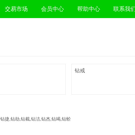
交易市场
会员中心
帮助中心
联系我
钻戒
,钻捷,钻劫,钻截,钻洁,钻杰,钻竭,钻蚧