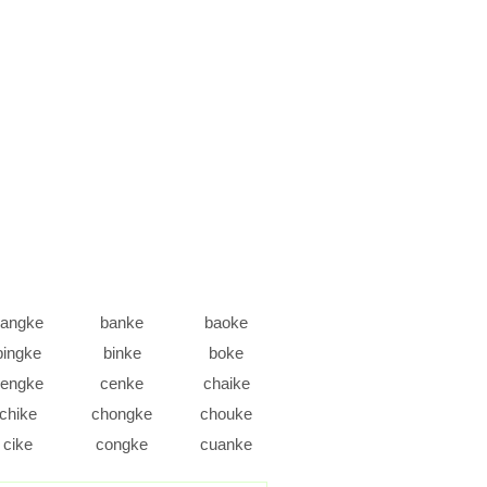
angke
banke
baoke
bingke
binke
boke
engke
cenke
chaike
chike
chongke
chouke
cike
congke
cuanke
danke
daoke
deke