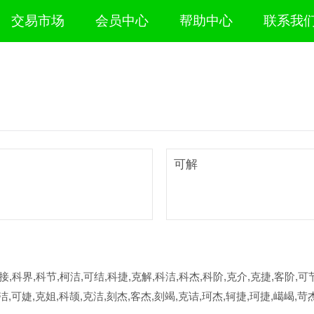
交易市场
会员中心
帮助中心
联系我
可解
接,科界,科节,柯洁,可结,科捷,克解,科洁,科杰,科阶,克介,克捷,客阶,可节
洁,可婕,克姐,科颉,克洁,刻杰,客杰,刻竭,克诘,珂杰,轲捷,珂捷,嶱嵑,苛