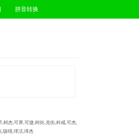
们
拼音转换
,柯杰,可界,可捷,柯街,克街,科戒,可杰,
杰,咳唶,缂洁,缂杰