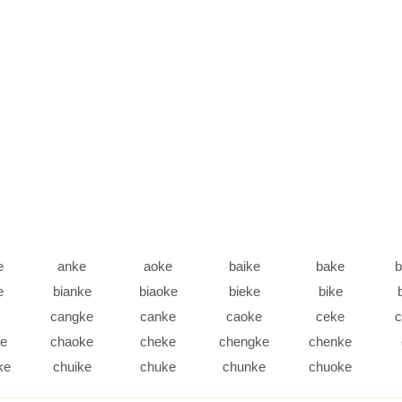
e
anke
aoke
baike
bake
b
e
bianke
biaoke
bieke
bike
cangke
canke
caoke
ceke
c
e
chaoke
cheke
chengke
chenke
ke
chuike
chuke
chunke
chuoke
e
cuoke
daike
dake
dangke