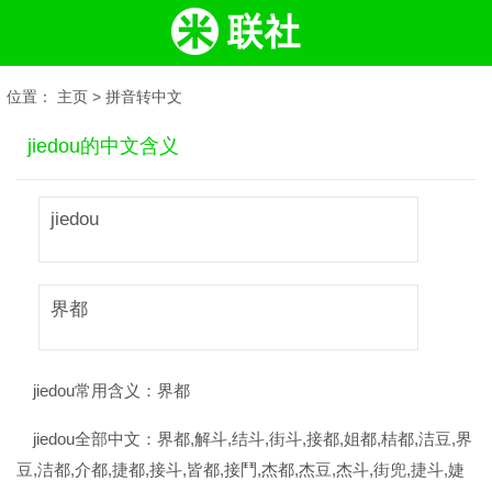
位置：
主页
>
拼音转中文
jiedou的中文含义
jiedou
界都
jiedou常用含义：
界都
jiedou全部中文：
界都,解斗,结斗,街斗,接都,姐都,桔都,洁豆,界
豆,洁都,介都,捷都,接斗,皆都,接鬥,杰都,杰豆,杰斗,街兜,捷斗,婕