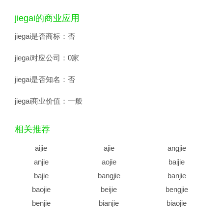
jiegai的商业应用
jiegai是否商标：
否
jiegai对应公司：
0家
jiegai是否知名：
否
jiegai商业价值：
一般
相关推荐
aijie
ajie
angjie
anjie
aojie
baijie
bajie
bangjie
banjie
baojie
beijie
bengjie
benjie
bianjie
biaojie
biejie
bijie
bingjie