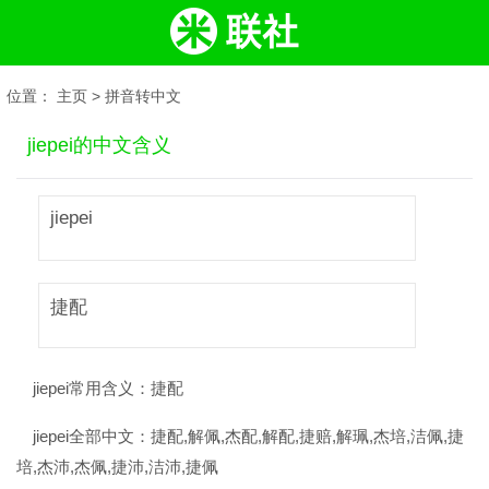
位置：
主页
>
拼音转中文
jiepei的中文含义
jiepei
捷配
jiepei常用含义：
捷配
jiepei全部中文：
捷配,解佩,杰配,解配,捷赔,解珮,杰培,洁佩,捷
培,杰沛,杰佩,捷沛,洁沛,捷佩