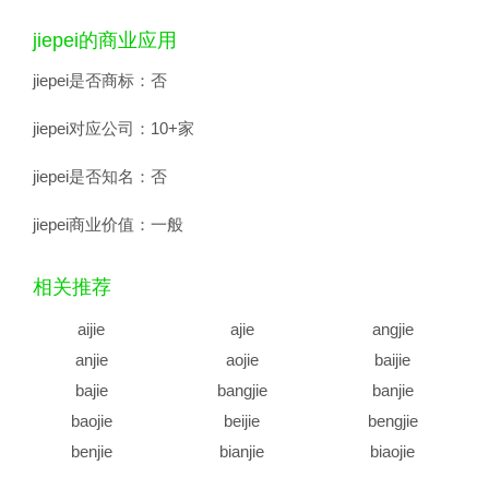
jiepei的商业应用
jiepei是否商标：
否
jiepei对应公司：
10+家
jiepei是否知名：
否
jiepei商业价值：
一般
相关推荐
aijie
ajie
angjie
anjie
aojie
baijie
bajie
bangjie
banjie
baojie
beijie
bengjie
benjie
bianjie
biaojie
biejie
bijie
bingjie