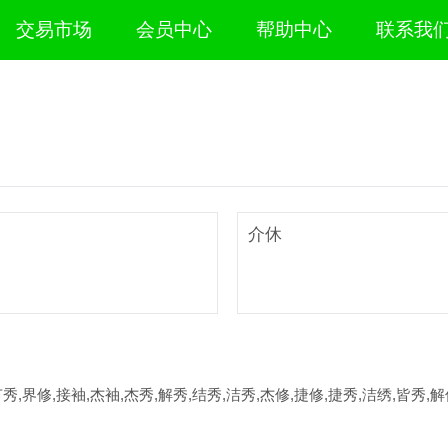
交易市场
会员中心
帮助中心
联系我
介休
节秀,界修,接袖,杰袖,杰秀,解秀,结秀,洁秀,杰修,捷修,捷秀,洁绣,皆秀,解