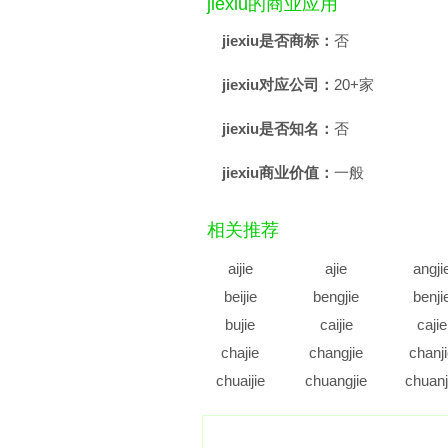
jiexiu的商业应用
jiexiu是否商标：
否
jiexiu对应公司：
20+家
jiexiu是否知名：
否
jiexiu商业价值：
一般
相关推荐
aijie
ajie
angji
beijie
bengjie
benji
bujie
caijie
cajie
chajie
changjie
chanj
chuaijie
chuangjie
chuanj
cujie
cunjie
cuoji
diajie
dianjie
diaoji