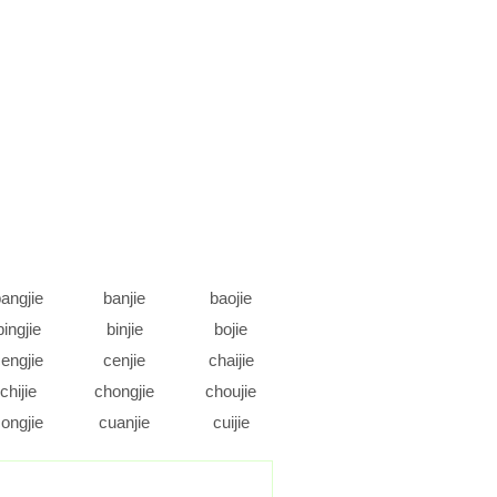
angjie
banjie
baojie
bingjie
binjie
bojie
engjie
cenjie
chaijie
chijie
chongjie
choujie
ongjie
cuanjie
cuijie
daojie
dejie
dengjie
ongjie
doujie
duanjie