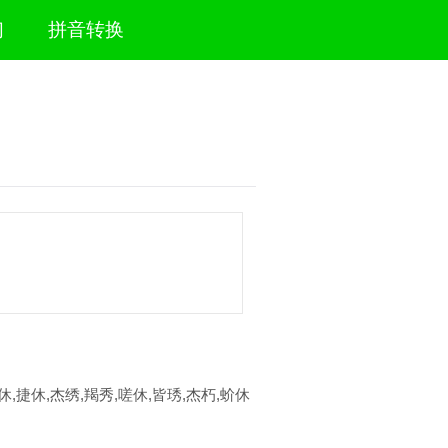
们
拼音转换
休,捷休,杰绣,羯秀,嗟休,皆琇,杰朽,蚧休