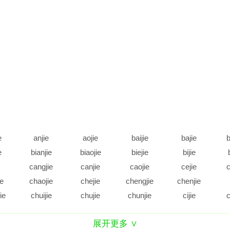
e
anjie
aojie
baijie
bajie
b
e
bianjie
biaojie
biejie
bijie
cangjie
canjie
caojie
cejie
c
ie
chaojie
chejie
chengjie
chenjie
ie
chuijie
chujie
chunjie
cijie
c
e
daijie
dajie
dangjie
danjie
展开更多 ∨
e
diejie
dijie
dingjie
diujie
d