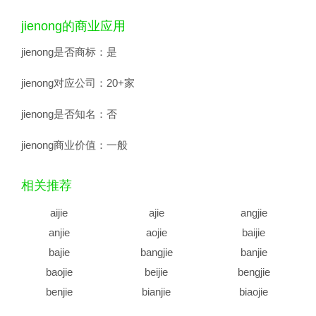
jienong的商业应用
jienong是否商标：
是
jienong对应公司：
20+家
jienong是否知名：
否
jienong商业价值：
一般
相关推荐
aijie
ajie
angjie
anjie
aojie
baijie
bajie
bangjie
banjie
baojie
beijie
bengjie
benjie
bianjie
biaojie
biejie
bijie
bingjie