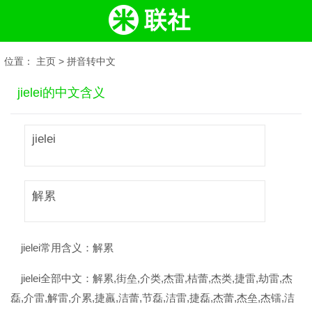
位置：
主页
>
拼音转中文
jielei的中文含义
jielei
解累
jielei常用含义：
解累
jielei全部中文：
解累,街垒,介类,杰雷,桔蕾,杰类,捷雷,劫雷,杰
磊,介雷,解雷,介累,捷羸,洁蕾,节磊,洁雷,捷磊,杰蕾,杰垒,杰镭,洁