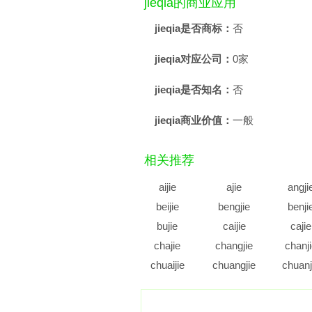
jieqia的商业应用
jieqia是否商标：
否
jieqia对应公司：
0家
jieqia是否知名：
否
jieqia商业价值：
一般
相关推荐
aijie
ajie
angji
beijie
bengjie
benji
bujie
caijie
cajie
chajie
changjie
chanj
chuaijie
chuangjie
chuanj
cujie
cunjie
cuoji
diajie
dianjie
diaoji