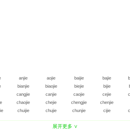
e
anjie
aojie
baijie
bajie
b
e
bianjie
biaojie
biejie
bijie
cangjie
canjie
caojie
cejie
c
ie
chaojie
chejie
chengjie
chenjie
ie
chuijie
chujie
chunjie
cijie
c
e
daijie
dajie
dangjie
danjie
展开更多 ∨
e
diejie
dijie
dingjie
diujie
d